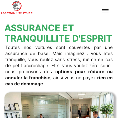
ASSURANCE ET
Accueil
TRANQUILLITE D'ESPRIT
Toutes nos voitures sont couvertes par une
Assurance et tranquillité d’esprit
assurance de base. Mais imaginez : vous êtes
tranquille, vous roulez sans stress, même en cas
Kilométrage et carburant
de petit accrochage. Et si vous voulez zéro souci,
nous proposons des
options pour réduire ou
Modèles
annuler la franchise
, ainsi vous ne payez
rien en
cas de dommage
.
Conditions
Réservation
Restitution